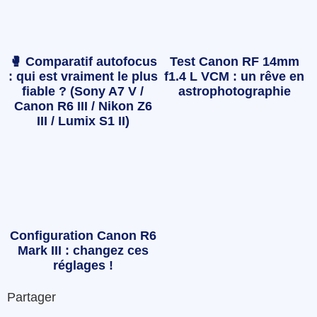
🥊 Comparatif autofocus
Test Canon RF 14mm
: qui est vraiment le plus
f1.4 L VCM : un rêve en
fiable ? (Sony A7 V /
astrophotographie
Canon R6 III / Nikon Z6
III / Lumix S1 II)
Configuration Canon R6
Mark III : changez ces
réglages !
Partager