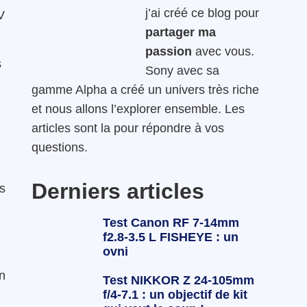
j’ai créé ce blog pour
V
partager ma
passion
avec vous.
s
Sony avec sa
gamme Alpha a créé un univers très riche
et nous allons l’explorer ensemble. Les
articles sont la pour répondre à vos
questions.
Derniers articles
ns
Test Canon RF 7-14mm
f2.8-3.5 L FISHEYE : un
ovni
en
Test NIKKOR Z 24-105mm
f/4-7.1 : un objectif de kit