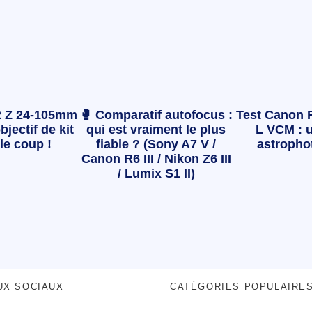
 Z 24-105mm
🥊 Comparatif autofocus :
Test Canon 
bjectif de kit
qui est vraiment le plus
L VCM : u
le coup !
fiable ? (Sony A7 V /
astropho
Canon R6 III / Nikon Z6 III
/ Lumix S1 II)
UX SOCIAUX
CATÉGORIES POPULAIRE