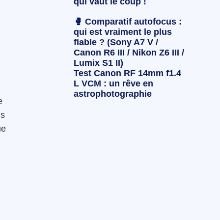
qui vaut le coup !
🥊 Comparatif autofocus :
qui est vraiment le plus
fiable ? (Sony A7 V /
Canon R6 III / Nikon Z6 III /
Lumix S1 II)
Test Canon RF 14mm f1.4
L VCM : un rêve en
astrophotographie
e
ns
ue