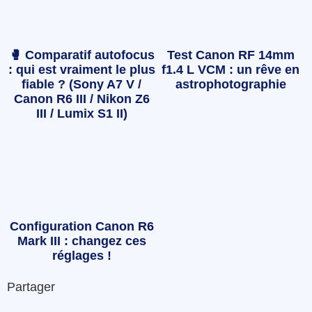
🥊 Comparatif autofocus
Test Canon RF 14mm
: qui est vraiment le plus
f1.4 L VCM : un rêve en
fiable ? (Sony A7 V /
astrophotographie
Canon R6 III / Nikon Z6
III / Lumix S1 II)
Configuration Canon R6
Mark III : changez ces
réglages !
Partager