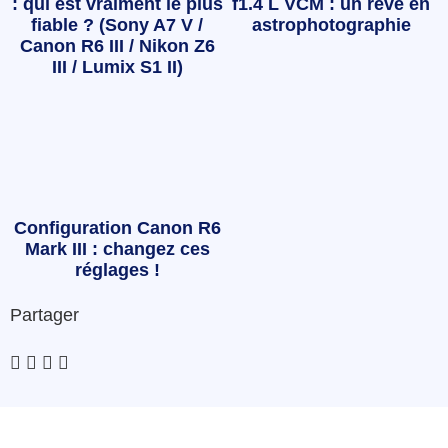
: qui est vraiment le plus
f1.4 L VCM : un rêve en
fiable ? (Sony A7 V /
astrophotographie
Canon R6 III / Nikon Z6
III / Lumix S1 II)
Configuration Canon R6
Mark III : changez ces
réglages !
Partager