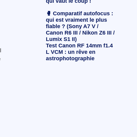
qui vaut le coup !
🥊 Comparatif autofocus :
qui est vraiment le plus
fiable ? (Sony A7 V /
Canon R6 III / Nikon Z6 III /
Lumix S1 II)
Test Canon RF 14mm f1.4
l
L VCM : un rêve en
astrophotographie
e