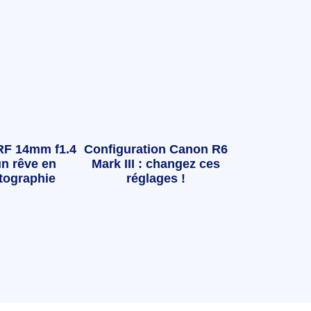
RF 14mm f1.4
Configuration Canon R6
n rêve en
Mark III : changez ces
tographie
réglages !