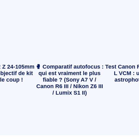
 Z 24-105mm
🥊 Comparatif autofocus :
Test Canon 
bjectif de kit
qui est vraiment le plus
L VCM : u
le coup !
fiable ? (Sony A7 V /
astropho
Canon R6 III / Nikon Z6 III
/ Lumix S1 II)