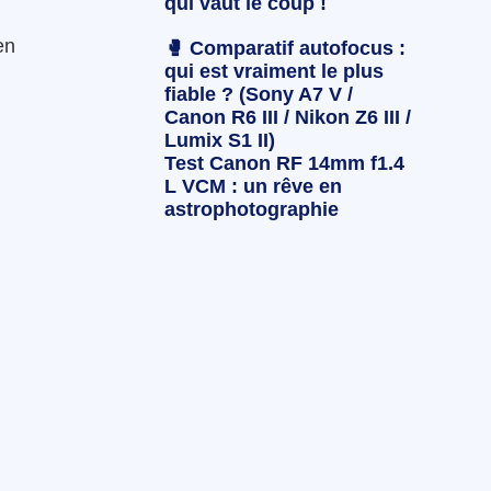
qui vaut le coup !
en
🥊 Comparatif autofocus :
qui est vraiment le plus
fiable ? (Sony A7 V /
Canon R6 III / Nikon Z6 III /
Lumix S1 II)
Test Canon RF 14mm f1.4
L VCM : un rêve en
astrophotographie