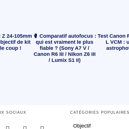
 Z 24-105mm
🥊 Comparatif autofocus :
Test Canon 
bjectif de kit
qui est vraiment le plus
L VCM : u
le coup !
fiable ? (Sony A7 V /
astropho
Canon R6 III / Nikon Z6 III
/ Lumix S1 II)
UX SOCIAUX
CATÉGORIES POPULAIRE
Objectif