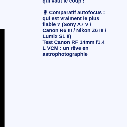
qui vaut le coup !
🥊 Comparatif autofocus :
qui est vraiment le plus
fiable ? (Sony A7 V /
Canon R6 III / Nikon Z6 III /
Lumix S1 II)
Test Canon RF 14mm f1.4
L VCM : un rêve en
astrophotographie