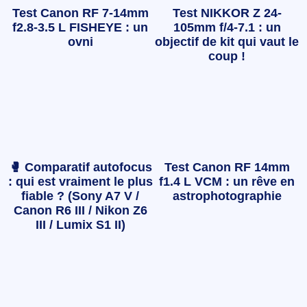
Test Canon RF 7-14mm
Test NIKKOR Z 24-
f2.8-3.5 L FISHEYE : un
105mm f/4-7.1 : un
ovni
objectif de kit qui vaut le
coup !
🥊 Comparatif autofocus
Test Canon RF 14mm
: qui est vraiment le plus
f1.4 L VCM : un rêve en
fiable ? (Sony A7 V /
astrophotographie
Canon R6 III / Nikon Z6
III / Lumix S1 II)