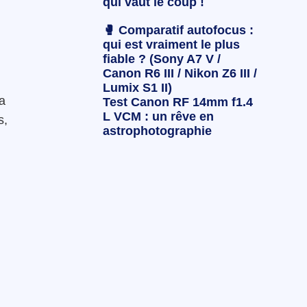
qui vaut le coup !
🥊 Comparatif autofocus :
qui est vraiment le plus
fiable ? (Sony A7 V /
Canon R6 III / Nikon Z6 III /
Lumix S1 II)
la
Test Canon RF 14mm f1.4
L VCM : un rêve en
s,
astrophotographie