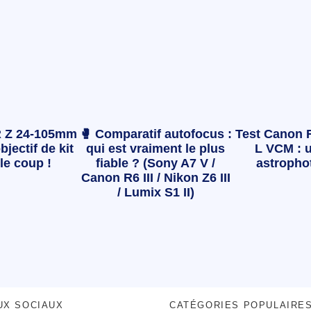
 Z 24-105mm
🥊 Comparatif autofocus :
Test Canon 
bjectif de kit
qui est vraiment le plus
L VCM : u
le coup !
fiable ? (Sony A7 V /
astropho
Canon R6 III / Nikon Z6 III
/ Lumix S1 II)
UX SOCIAUX
CATÉGORIES POPULAIRE