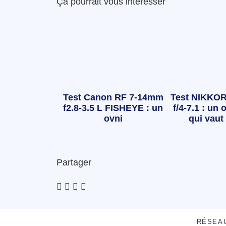
Ça pourrait vous intéresser
Test Canon RF 7-14mm
Test NIKKOR
f2.8-3.5 L FISHEYE : un
f/4-7.1 : un o
ovni
qui vaut 
Partager
RÉSEA