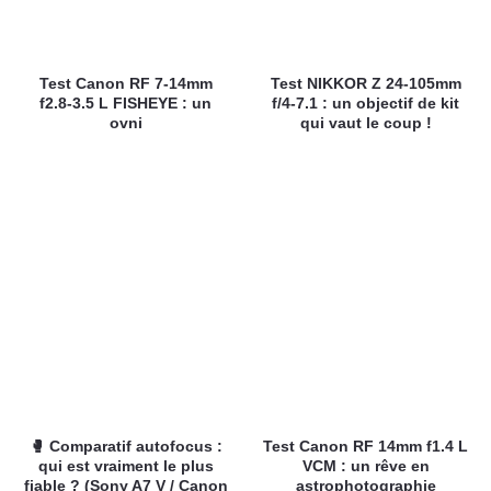
Test Canon RF 7-14mm
Test NIKKOR Z 24-105mm
f2.8-3.5 L FISHEYE : un
f/4-7.1 : un objectif de kit
ovni
qui vaut le coup !
🥊 Comparatif autofocus :
Test Canon RF 14mm f1.4 L
qui est vraiment le plus
VCM : un rêve en
fiable ? (Sony A7 V / Canon
astrophotographie