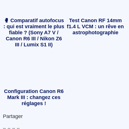
🥊 Comparatif autofocus
Test Canon RF 14mm
: qui est vraiment le plus
f1.4 L VCM : un rêve en
fiable ? (Sony A7 V /
astrophotographie
Canon R6 III / Nikon Z6
III / Lumix S1 II)
Configuration Canon R6
Mark III : changez ces
réglages !
Partager