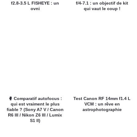
f2.8-3.5 L FISHEYE : un
f/4-7.1 : un objectif de kit
ovni
qui vaut le coup !
🥊 Comparatif autofocus :
Test Canon RF 14mm f1.4 L
qui est vraiment le plus
VCM : un rêve en
fiable ? (Sony A7 V / Canon
astrophotographie
R6 III / Nikon Z6 III / Lumix
S1 II)