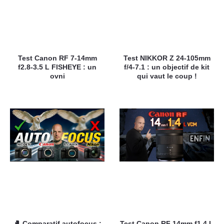
Test Canon RF 7-14mm
Test NIKKOR Z 24-105mm
f2.8-3.5 L FISHEYE : un
f/4-7.1 : un objectif de kit
ovni
qui vaut le coup !
🥊 Comparatif autofocus :
Test Canon RF 14mm f1.4 L