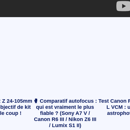
 Z 24-105mm
🥊 Comparatif autofocus :
Test Canon 
bjectif de kit
qui est vraiment le plus
L VCM : u
le coup !
fiable ? (Sony A7 V /
astropho
Canon R6 III / Nikon Z6 III
/ Lumix S1 II)