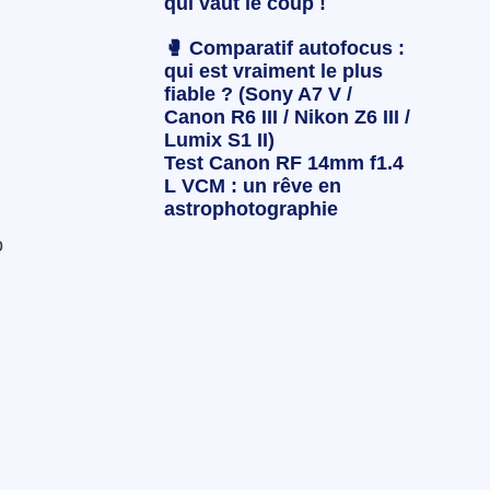
qui vaut le coup !
🥊 Comparatif autofocus :
qui est vraiment le plus
fiable ? (Sony A7 V /
Canon R6 III / Nikon Z6 III /
Lumix S1 II)
Test Canon RF 14mm f1.4
L VCM : un rêve en
astrophotographie
o