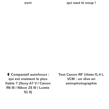
ovni
qui vaut le coup !
🥊 Comparatif autofocus :
Test Canon RF 14mm f1.4 L
qui est vraiment le plus
VCM : un rêve en
fiable ? (Sony A7 V / Canon
astrophotographie
R6 III / Nikon Z6 III / Lumix
S1 II)