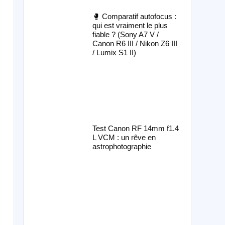
🥊 Comparatif autofocus :
qui est vraiment le plus
fiable ? (Sony A7 V /
Canon R6 III / Nikon Z6 III
/ Lumix S1 II)
Test Canon RF 14mm f1.4
L VCM : un rêve en
astrophotographie