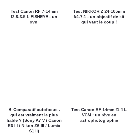
Test Canon RF 7-14mm
Test NIKKOR Z 24-105mm
f2.8-3.5 L FISHEYE : un
f/4-7.1 : un objectif de kit
ovni
qui vaut le coup !
🥊 Comparatif autofocus :
Test Canon RF 14mm f1.4 L
qui est vraiment le plus
VCM : un rêve en
fiable ? (Sony A7 V / Canon
astrophotographie
R6 III / Nikon Z6 III / Lumix
S1 II)