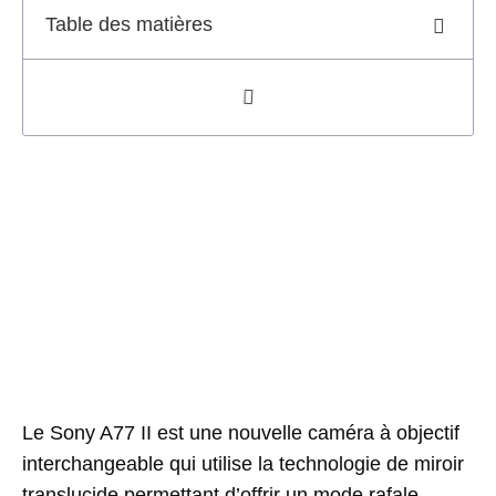
Table des matières
Le
Sony
A77
II
est
une
nouvelle
caméra
à
objectif
interchangeable
qui
utilise
la
technologie
de
miroir
translucide
permettant d’
offrir
un mode rafale