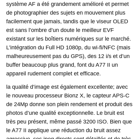
système
AF
a été
grandement
amélioré
et
permet
de
photographier
des
sujets
en
mouvement
plus
facilement
que
jamais
,
tandis que
le
viseur
OLED
est
sans l’ombre d’un doute le meilleur
EVF
existant sur les boîtiers numérique
s sur le marché
.
L’intégration du Full HD
1080p
,
du
wi-fi
/
NFC
(mais
malheureusement
pas
du
GPS),
des
12 i/s
et d’un
buffer
beaucoup
plus grand
,
font du A77 II un
appareil rudement complet et efficace.
la qualité
d’image
est
également
e
xcellente
; a
vec
le
nouveau
processeur
Bionz
X,
le
capteur
APS-C
de
24Mp
donne son plein rendement et produit des
photos d’une qualité exceptionnelle
.
Le bruit
est
très peu présent, même
passé
3200
ISO.
B
ien que
le
A77
II
applique
une
réduction
du
bruit
assez
agressive, ses jpeg directs sont détaillés et de très