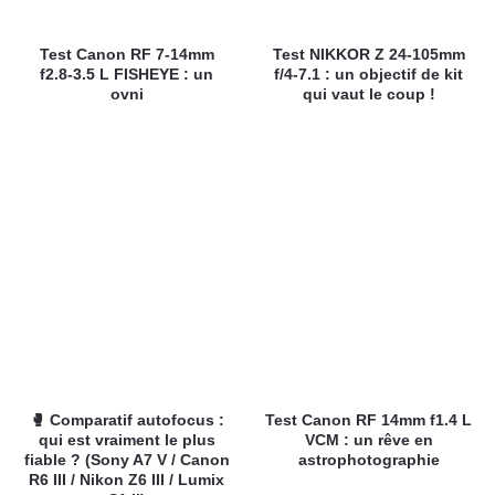
Test Canon RF 7-14mm
Test NIKKOR Z 24-105mm
f2.8-3.5 L FISHEYE : un
f/4-7.1 : un objectif de kit
ovni
qui vaut le coup !
🥊 Comparatif autofocus :
Test Canon RF 14mm f1.4 L
qui est vraiment le plus
VCM : un rêve en
fiable ? (Sony A7 V / Canon
astrophotographie
R6 III / Nikon Z6 III / Lumix