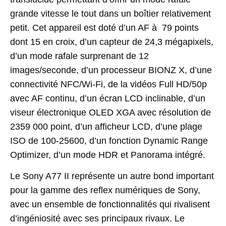
grande vitesse
le tout dans un boîtier relativement
petit
.
Cet appareil est doté d’un AF à
79 points
dont 15 en croix
, d’un capteur de
24,3
mégapixels
,
d’
un mode rafale surprenant de
12
images/seconde
,
d’un
processeur
BIONZ
X
,
d’une
connectivité
NFC/Wi-Fi
,
de la
vidéos
Full HD/
50p
avec AF
continu
, d’un
écran
LCD
inclinable
,
d’
un
viseur
électronique
OLED
XGA
avec
résolution
de
2359 000
point
,
d’un
afficheur
LCD
, d’un
e
plage
ISO
de
100-25600
,
d’un fonction
Dynamic
Range
Optimizer
,
d’un mode
HDR
et
Panorama intégré.
Le
Sony
A77
II
représente
un autre bond
important
pour
la
gamme
des
reflex numériques
de Sony
,
avec
un
ensemble
de
fonctionnalités qui rivalisent
d’ingéniosité avec ses
principaux
rivaux
.
Le