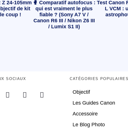
 Z 24-105mm
🥊 Comparatif autofocus :
Test Canon 
bjectif de kit
qui est vraiment le plus
L VCM : u
le coup !
fiable ? (Sony A7 V /
astropho
Canon R6 III / Nikon Z6 III
/ Lumix S1 II)
UX SOCIAUX
CATÉGORIES POPULAIRE
Objectif
Les Guides Canon
Accessoire
Le Blog Photo