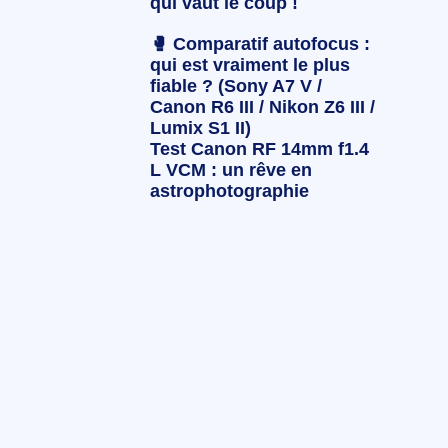
qui vaut le coup !
🥊 Comparatif autofocus :
qui est vraiment le plus
fiable ? (Sony A7 V /
Canon R6 III / Nikon Z6 III /
Lumix S1 II)
Test Canon RF 14mm f1.4
L VCM : un rêve en
astrophotographie