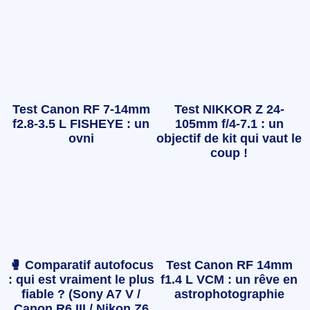
Test Canon RF 7-14mm
Test NIKKOR Z 24-
f2.8-3.5 L FISHEYE : un
105mm f/4-7.1 : un
ovni
objectif de kit qui vaut le
coup !
🥊 Comparatif autofocus
Test Canon RF 14mm
: qui est vraiment le plus
f1.4 L VCM : un rêve en
fiable ? (Sony A7 V /
astrophotographie
Canon R6 III / Nikon Z6