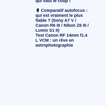
qui vaut le coup !
🥊 Comparatif autofocus :
qui est vraiment le plus
fiable ? (Sony A7 V /
Canon R6 III / Nikon Z6 III /
Lumix S1 II)
Test Canon RF 14mm f1.4
L VCM : un rêve en
astrophotographie