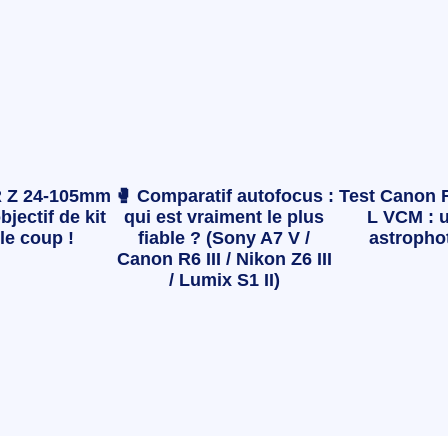
 Z 24-105mm
🥊 Comparatif autofocus :
Test Canon 
bjectif de kit
qui est vraiment le plus
L VCM : u
le coup !
fiable ? (Sony A7 V /
astropho
Canon R6 III / Nikon Z6 III
/ Lumix S1 II)