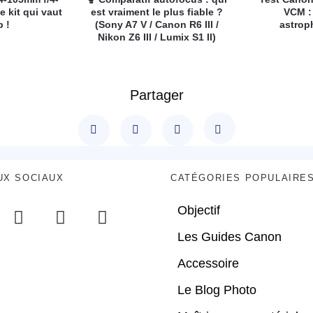
e kit qui vaut
est vraiment le plus fiable ?
VCM :
p !
(Sony A7 V / Canon R6 III /
astrop
Nikon Z6 III / Lumix S1 II)
Partager
UX SOCIAUX
CATÉGORIES POPULAIRE
Objectif
Les Guides Canon
Accessoire
Le Blog Photo