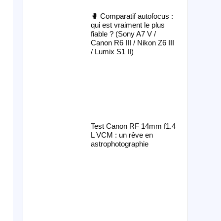
🥊 Comparatif autofocus :
qui est vraiment le plus
fiable ? (Sony A7 V /
Canon R6 III / Nikon Z6 III
/ Lumix S1 II)
Test Canon RF 14mm f1.4
L VCM : un rêve en
astrophotographie