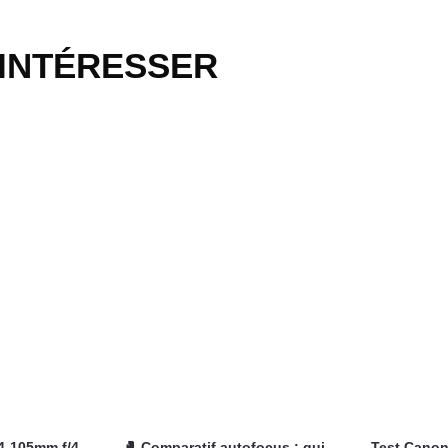
 INTÉRESSER
4-105mm f/4-
🥊 Comparatif autofocus : qui
Test Canon