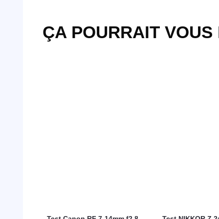
ÇA POURRAIT VOUS
Test Canon RF 7-14mm f2.8-
Test NIKKOR Z 2