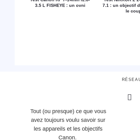
3.5 L FISHEYE : un ovni
7.1 : un objectif d
le cou
RÉSEA
Tout (ou presque) ce que vous
avez toujours voulu savoir sur
les appareils et les objectifs
Canon.