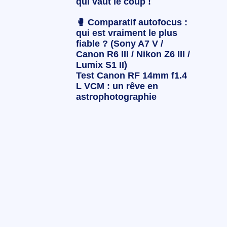
qui vaut le coup !
🥊 Comparatif autofocus :
qui est vraiment le plus
fiable ? (Sony A7 V /
Canon R6 III / Nikon Z6 III /
Lumix S1 II)
Test Canon RF 14mm f1.4
L VCM : un rêve en
astrophotographie