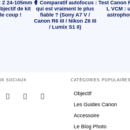
 Z 24-105mm
🥊 Comparatif autofocus :
Test Canon 
bjectif de kit
qui est vraiment le plus
L VCM : u
le coup !
fiable ? (Sony A7 V /
astropho
Canon R6 III / Nikon Z6 III
/ Lumix S1 II)
UX SOCIAUX
CATÉGORIES POPULAIRE
Objectif
Les Guides Canon
Accessoire
Le Blog Photo