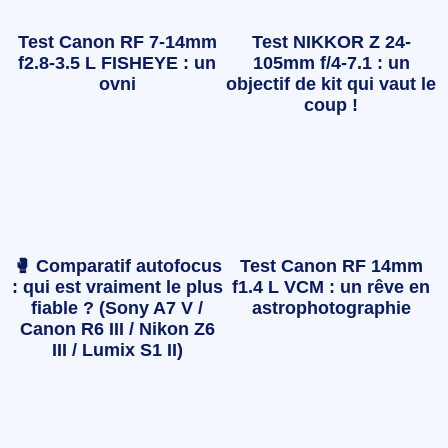
Test Canon RF 7-14mm
Test NIKKOR Z 24-
f2.8-3.5 L FISHEYE : un
105mm f/4-7.1 : un
ovni
objectif de kit qui vaut le
coup !
🥊 Comparatif autofocus
Test Canon RF 14mm
: qui est vraiment le plus
f1.4 L VCM : un rêve en
fiable ? (Sony A7 V /
astrophotographie
Canon R6 III / Nikon Z6
III / Lumix S1 II)