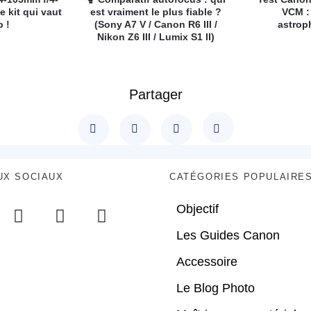
e kit qui vaut
est vraiment le plus fiable ?
VCM :
p !
(Sony A7 V / Canon R6 III /
astrop
Nikon Z6 III / Lumix S1 II)
Partager
UX SOCIAUX
CATÉGORIES POPULAIRE
Objectif
Les Guides Canon
Accessoire
Le Blog Photo