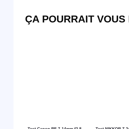
ÇA POURRAIT VOUS
Test Canon RF 7-14mm f2.8-
Test NIKKOR Z 2