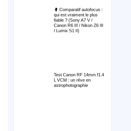
🥊 Comparatif autofocus :
qui est vraiment le plus
fiable ? (Sony A7 V /
Canon R6 III / Nikon Z6 III
/ Lumix S1 II)
Test Canon RF 14mm f1.4
L VCM : un rêve en
astrophotographie