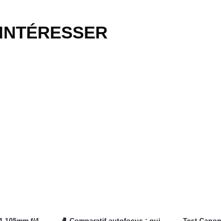
 INTÉRESSER
4-105mm f/4-
🥊 Comparatif autofocus : qui
Test Canon