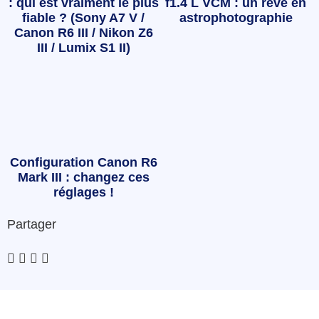
: qui est vraiment le plus
f1.4 L VCM : un rêve en
fiable ? (Sony A7 V /
astrophotographie
Canon R6 III / Nikon Z6
III / Lumix S1 II)
Configuration Canon R6
Mark III : changez ces
réglages !
Partager