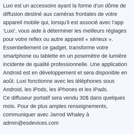
Luxi
est
un
accessoire
ayant la forme d’un
dôme
de
diffusion
destiné aux
caméras
frontales
de
votre
appareil
mobile
qui
,
lorsqu’il est
associé
avec
l’app
‘
Luxi’
,
vous
aide à
déterminer
les
meilleurs
réglages
pour
votre
reflex
ou
autre
appareil
« sérieux »
.
Essentiellement
ce gadget,
transforme
votre
smartphone ou tablette
en
un
posemètre
de
lumière
incidente
de
qualité professionnelle
.
Une
application
Android
est
en
développement
et
sera
disponible
en
août
.
Luxi
fonctionne
avec
les
téléphones
sous
Android
,
les
iPods
,
les
iPhones et
les
iPads.
Ce diffuseur portatif sera vendu 30$ dans quelques
mois.
Pour
de
plus amples
renseignements
,
communiquer avec
Jarrod
Whaley
à
admin@esdevices.com