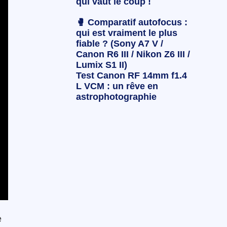
qui vaut le coup !
🥊 Comparatif autofocus :
qui est vraiment le plus
fiable ? (Sony A7 V /
Canon R6 III / Nikon Z6 III /
Lumix S1 II)
Test Canon RF 14mm f1.4
L VCM : un rêve en
astrophotographie
e