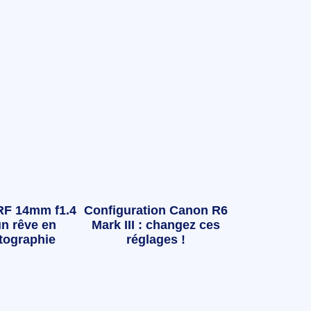
RF 14mm f1.4
Configuration Canon R6
n rêve en
Mark III : changez ces
tographie
réglages !