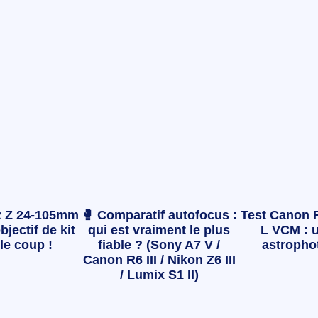
 Z 24-105mm
🥊 Comparatif autofocus :
Test Canon 
bjectif de kit
qui est vraiment le plus
L VCM : u
le coup !
fiable ? (Sony A7 V /
astropho
Canon R6 III / Nikon Z6 III
/ Lumix S1 II)