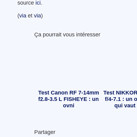
source
ici
.
(
via
et
via
)
Ça pourrait vous intéresser
Test Canon RF 7-14mm
Test NIKKOR
f2.8-3.5 L FISHEYE : un
f/4-7.1 : un o
ovni
qui vaut 
Partager