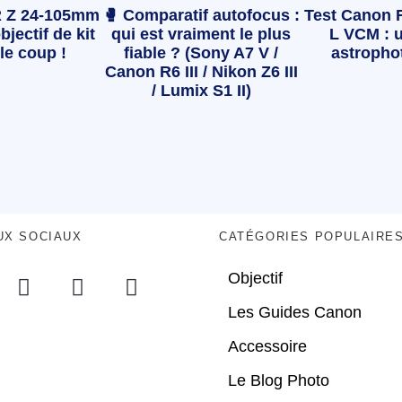
 Z 24-105mm
🥊 Comparatif autofocus :
Test Canon 
bjectif de kit
qui est vraiment le plus
L VCM : u
le coup !
fiable ? (Sony A7 V /
astropho
Canon R6 III / Nikon Z6 III
/ Lumix S1 II)
UX SOCIAUX
CATÉGORIES POPULAIRE
Objectif
Les Guides Canon
Accessoire
Le Blog Photo