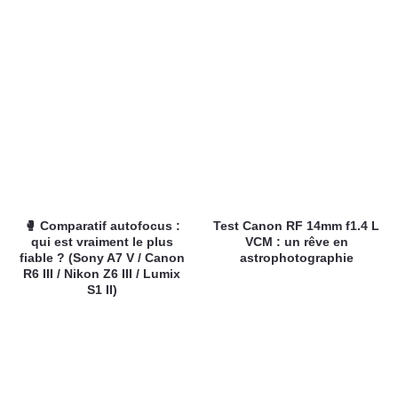
🥊 Comparatif autofocus :
Test Canon RF 14mm f1.4 L
qui est vraiment le plus
VCM : un rêve en
fiable ? (Sony A7 V / Canon
astrophotographie
R6 III / Nikon Z6 III / Lumix
S1 II)