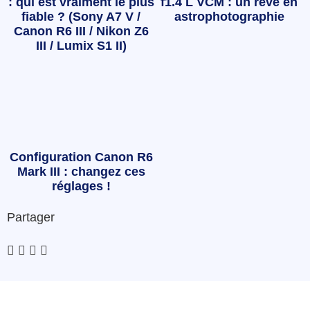
: qui est vraiment le plus
f1.4 L VCM : un rêve en
fiable ? (Sony A7 V /
astrophotographie
Canon R6 III / Nikon Z6
III / Lumix S1 II)
Configuration Canon R6
Mark III : changez ces
réglages !
Partager