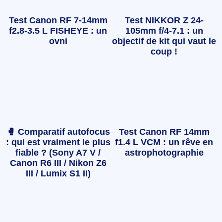
Test Canon RF 7-14mm
Test NIKKOR Z 24-
f2.8-3.5 L FISHEYE : un
105mm f/4-7.1 : un
ovni
objectif de kit qui vaut le
coup !
🥊 Comparatif autofocus
Test Canon RF 14mm
: qui est vraiment le plus
f1.4 L VCM : un rêve en
fiable ? (Sony A7 V /
astrophotographie
Canon R6 III / Nikon Z6
III / Lumix S1 II)