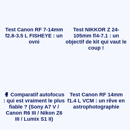
Test Canon RF 7-14mm
Test NIKKOR Z 24-
f2.8-3.5 L FISHEYE : un
105mm f/4-7.1 : un
ovni
objectif de kit qui vaut le
coup !
🥊 Comparatif autofocus
Test Canon RF 14mm
: qui est vraiment le plus
f1.4 L VCM : un rêve en
fiable ? (Sony A7 V /
astrophotographie
Canon R6 III / Nikon Z6
III / Lumix S1 II)