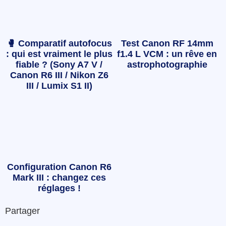
🥊 Comparatif autofocus
Test Canon RF 14mm
: qui est vraiment le plus
f1.4 L VCM : un rêve en
fiable ? (Sony A7 V /
astrophotographie
Canon R6 III / Nikon Z6
III / Lumix S1 II)
Configuration Canon R6
Mark III : changez ces
réglages !
Partager