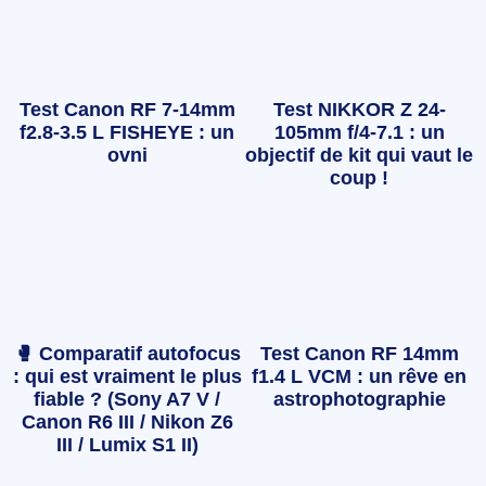
Test Canon RF 7-14mm
Test NIKKOR Z 24-
f2.8-3.5 L FISHEYE : un
105mm f/4-7.1 : un
ovni
objectif de kit qui vaut le
coup !
🥊 Comparatif autofocus
Test Canon RF 14mm
: qui est vraiment le plus
f1.4 L VCM : un rêve en
fiable ? (Sony A7 V /
astrophotographie
Canon R6 III / Nikon Z6
III / Lumix S1 II)