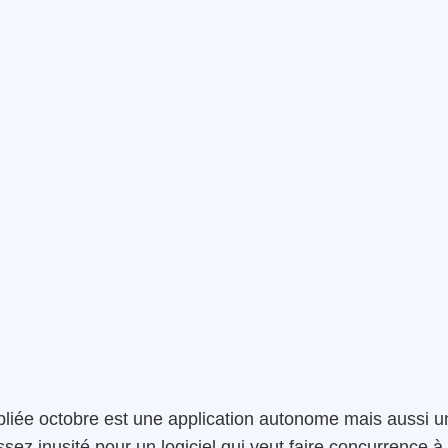
ubliée octobre est une application autonome mais aussi u
sez inusité pour un logiciel qui veut faire concurrence à