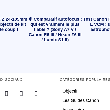
 Z 24-105mm
🥊 Comparatif autofocus :
Test Canon 
bjectif de kit
qui est vraiment le plus
L VCM : u
le coup !
fiable ? (Sony A7 V /
astropho
Canon R6 III / Nikon Z6 III
/ Lumix S1 II)
UX SOCIAUX
CATÉGORIES POPULAIRE
Objectif
Les Guides Canon
Accessoire