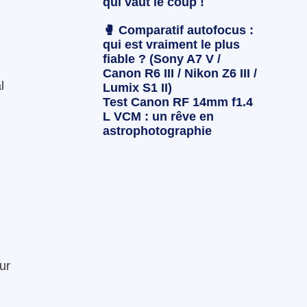
qui vaut le coup !
🥊 Comparatif autofocus :
qui est vraiment le plus
fiable ? (Sony A7 V /
Canon R6 III / Nikon Z6 III /
l
Lumix S1 II)
Test Canon RF 14mm f1.4
L VCM : un rêve en
astrophotographie
ur