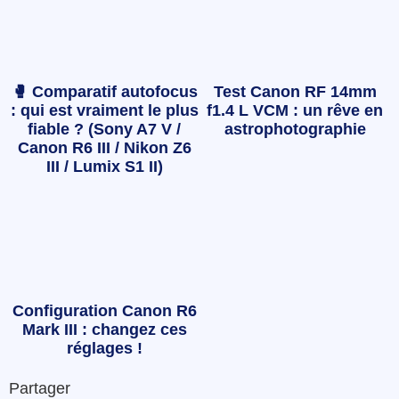
🥊 Comparatif autofocus
Test Canon RF 14mm
: qui est vraiment le plus
f1.4 L VCM : un rêve en
fiable ? (Sony A7 V /
astrophotographie
Canon R6 III / Nikon Z6
III / Lumix S1 II)
Configuration Canon R6
Mark III : changez ces
réglages !
Partager