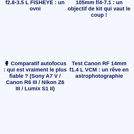
f2.8-3.5 L FISHEYE : un
105mm f/4-7.1 : un
ovni
objectif de kit qui vaut le
coup !
🥊 Comparatif autofocus
Test Canon RF 14mm
: qui est vraiment le plus
f1.4 L VCM : un rêve en
fiable ? (Sony A7 V /
astrophotographie
Canon R6 III / Nikon Z6
III / Lumix S1 II)