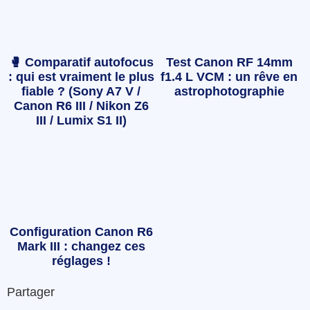
🥊 Comparatif autofocus
Test Canon RF 14mm
: qui est vraiment le plus
f1.4 L VCM : un rêve en
fiable ? (Sony A7 V /
astrophotographie
Canon R6 III / Nikon Z6
III / Lumix S1 II)
Configuration Canon R6
Mark III : changez ces
réglages !
Partager