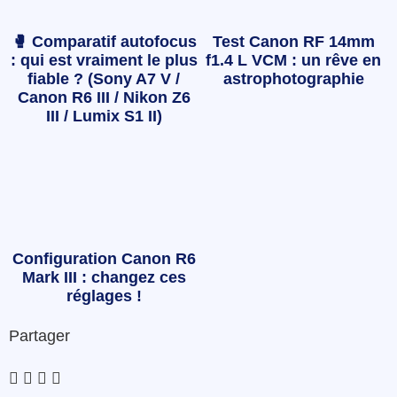
🥊 Comparatif autofocus
Test Canon RF 14mm
: qui est vraiment le plus
f1.4 L VCM : un rêve en
fiable ? (Sony A7 V /
astrophotographie
Canon R6 III / Nikon Z6
III / Lumix S1 II)
Configuration Canon R6
Mark III : changez ces
réglages !
Partager