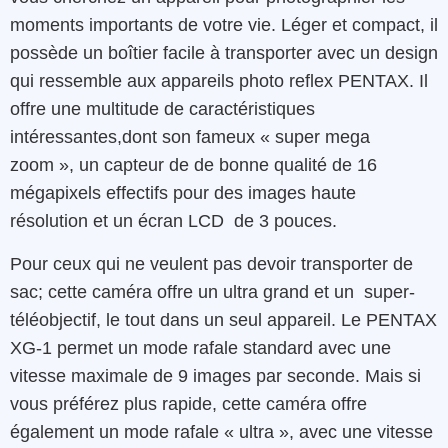
moments
importants
de votre vie
.
L
éger
et
compact, il
possède
un
boîtier
facile à transporter
avec
un
design
qui ressemble aux
appareils
photo
reflex
PENTAX
.
Il
offre
une
multitude
de
caractéristiques
intéressantes
,
dont son fameux « super mega
zoom », un capteur de de bonne qualité de
16
mégapixels
effectifs
pour
des
images
haute
résolution
et
un
écran
LCD
de 3 pouces
.
Pour
ceux
qui
ne veulent pas devoir transporter de
sac;
cette
caméra
offre
un
ultra grand et un
super-
téléobjectif, le tout
dans un seul appareil
.
Le
PENTAX
XG-1
permet
un mode
rafale
standard
avec
une
vitesse
maximale
de
9
images
par
seconde
.
Mais
si
vous
préférez
plus
rapide,
cette
caméra
offre
également
un
mode
rafale
« ultra »,
avec
une
vitesse