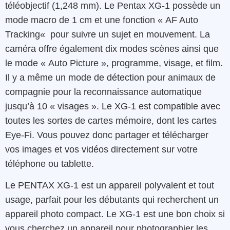
téléobjectif (1,248 mm
)
. L
e
Pentax
XG-1
possède
un
mode
macro
de
1 cm
et
une
fonction
«
AF Auto
Tracking
«
pour
suivre
un
sujet
en
mouvement
.
La
caméra
offre
également
dix
modes
scènes ainsi que
le mode «
Auto
Picture »
,
programme
,
visage
,
et
film
.
Il y
a
même
un
mode
de
détection
pour animaux de
compagnie
pour
la
reconnaissance
automatique
jusqu’à
10
«
visages »
.
Le
XG-1
est
compatible
avec
toutes les sortes de
cartes
mémoire
, dont les cartes
Eye-Fi
. V
ous
pouvez
donc
partager
et télécharger
vos
images
et
vos
vidéos
directement
sur
votre
téléphone
ou
tablette
.
Le
PENTAX
XG-1
est
un
appareil
polyvalent
et
tout
usage
,
parfait
pour
les débutants
qui
recherchent
un
appareil photo
compact
.
Le
XG-1
est
une bon choix
si
vous cherchez
un
appareil
pour
photographier
les