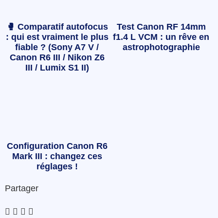
🥊 Comparatif autofocus
Test Canon RF 14mm
: qui est vraiment le plus
f1.4 L VCM : un rêve en
fiable ? (Sony A7 V /
astrophotographie
Canon R6 III / Nikon Z6
III / Lumix S1 II)
Configuration Canon R6
Mark III : changez ces
réglages !
Partager