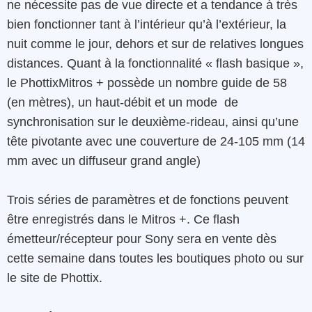
ne
nécessite
pas
de
vue
directe
et
a tendance
à
très
bien
fonctionner tant à l’intérieur
qu’à l’extérieur, la
nuit comme le jour,
dehors
et sur de
relatives
longues
distances
.
Quant à
la
fonctionnalité
«
flash
basique »
,
le
PhottixMitros +
possède
un
nombre
guide
de
58
(en
mètres),
un
haut-débit
et
un
mode
de
synchronisation
sur le
deuxième-rideau
,
ainsi qu’
une
tête
pivotante
avec
une couverture
de
24-105 mm
(14
mm
avec
un
diffuseur
grand angle
)
Trois
séries
de paramètres
et de
fonctions
peuvent
être
enregistrés
dans
le
Mitros +.
Ce flash
émetteur/récepteur
pour
Sony
sera en vente
dès
cette
semaine dans toutes les boutiques photo ou sur
le site de Phottix
.