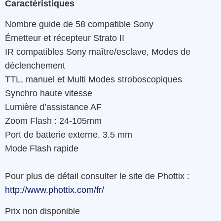
Caractéristiques
Nombre guide de
58
c
ompatible
Sony
É
metteur
et
récepteur
Strato
II
IR
compatibles Sony
maître/esclave
,
Modes
de
déclenchement
TTL
,
manuel
et
Multi
Modes
stroboscopiques
Synchro
haute
vitesse
Lumière
d’assistance
AF
Zoom
Flash
:
24-105mm
Port
de
batterie
externe
,
3.5 mm
Mode
Flash
rapide
Pour plus de détail consulter le site de Phottix :
http://www.phottix.com/fr/
Prix non disponible