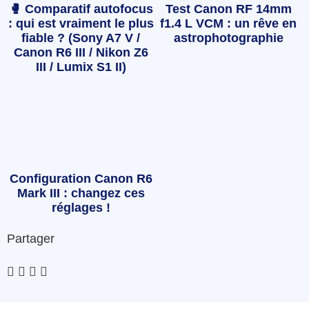
🥊 Comparatif autofocus
Test Canon RF 14mm
: qui est vraiment le plus
f1.4 L VCM : un rêve en
fiable ? (Sony A7 V /
astrophotographie
Canon R6 III / Nikon Z6
III / Lumix S1 II)
Configuration Canon R6
Mark III : changez ces
réglages !
Partager