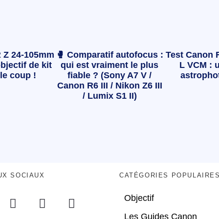
 Z 24-105mm
🥊 Comparatif autofocus :
Test Canon 
bjectif de kit
qui est vraiment le plus
L VCM : u
le coup !
fiable ? (Sony A7 V /
astropho
Canon R6 III / Nikon Z6 III
/ Lumix S1 II)
UX SOCIAUX
CATÉGORIES POPULAIRE
Objectif
Les Guides Canon