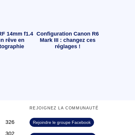
RF 14mm f1.4
Configuration Canon R6
n rêve en
Mark III : changez ces
tographie
réglages !
S
REJOIGNEZ LA COMMUNAUTÉ
326
Rejoindre le groupe Facebook
302