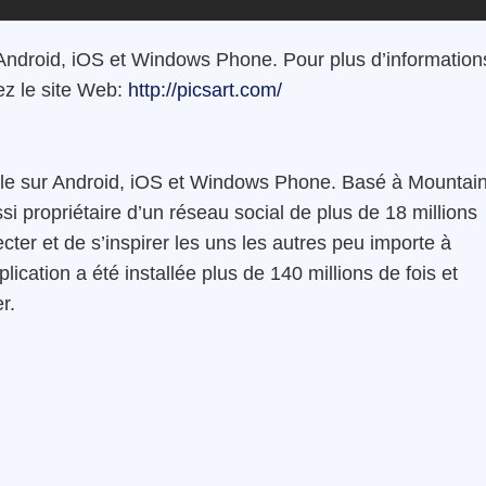
Android
,
iOS
et
Windows Phone
.
Pour
plus d’information
ez
le
site Web
:
http://picsart.com/
le
sur
Android
,
iOS
et
Windows Phone
.
Basé
à
Mountai
ssi propriétaire d’un
réseau
social
de
plus
de
18
millions
cter
et
de s’
inspirer
les
uns
les
autres
peu importe à
plication
a
été
installée
plus
de
140
millions
de
fois
et
er
.