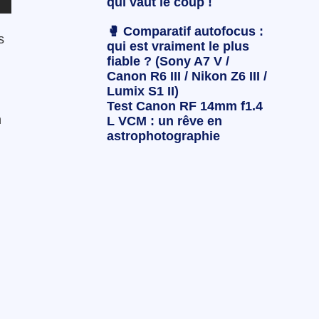
qui vaut le coup !
🥊 Comparatif autofocus :
s
qui est vraiment le plus
fiable ? (Sony A7 V /
Canon R6 III / Nikon Z6 III /
Lumix S1 II)
Test Canon RF 14mm f1.4
n
L VCM : un rêve en
astrophotographie