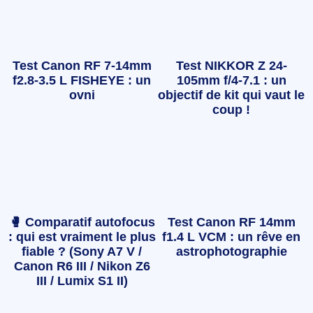
Test Canon RF 7-14mm
Test NIKKOR Z 24-
f2.8-3.5 L FISHEYE : un
105mm f/4-7.1 : un
ovni
objectif de kit qui vaut le
coup !
🥊 Comparatif autofocus
Test Canon RF 14mm
: qui est vraiment le plus
f1.4 L VCM : un rêve en
fiable ? (Sony A7 V /
astrophotographie
Canon R6 III / Nikon Z6
III / Lumix S1 II)