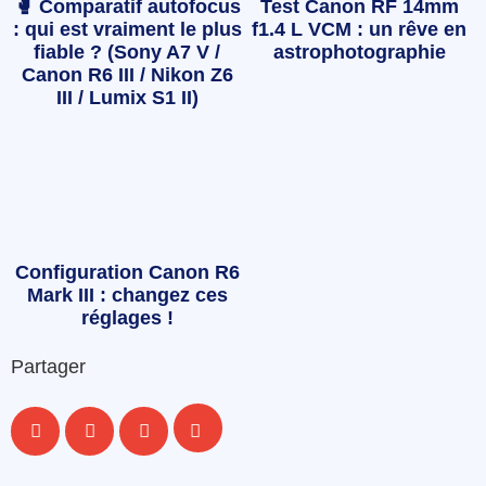
🥊 Comparatif autofocus
Test Canon RF 14mm
: qui est vraiment le plus
f1.4 L VCM : un rêve en
fiable ? (Sony A7 V /
astrophotographie
Canon R6 III / Nikon Z6
III / Lumix S1 II)
Configuration Canon R6
Mark III : changez ces
réglages !
Partager