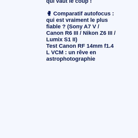
qui vaut le coup !
🥊 Comparatif autofocus :
qui est vraiment le plus
fiable ? (Sony A7 V /
Canon R6 III / Nikon Z6 III /
Lumix S1 II)
Test Canon RF 14mm f1.4
L VCM : un rêve en
astrophotographie