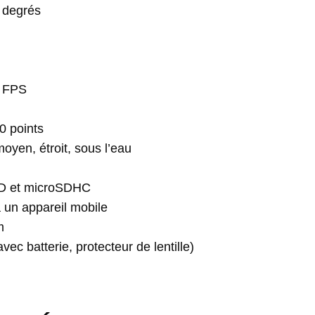
 degrés
0 FPS
0 points
oyen, étroit, sous l’eau
SD et microSDHC
a un appareil mobile
m
avec batterie, protecteur de lentille)