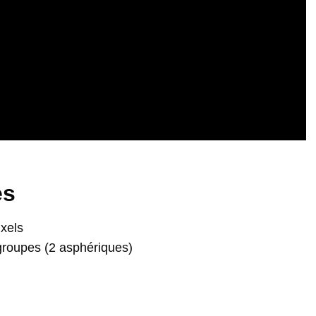
es
xels
groupes (2 asphériques)