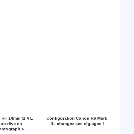
 RF 14mm f1.4 L
Configuration Canon R6 Mark
 un rêve en
III : changez ces réglages !
hotographie