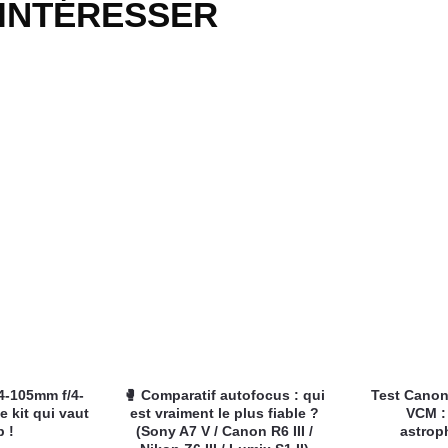
 INTÉRESSER
4-105mm f/4-
🥊 Comparatif autofocus : qui
Test Canon
e kit qui vaut
est vraiment le plus fiable ?
VCM :
p !
(Sony A7 V / Canon R6 III /
astrop