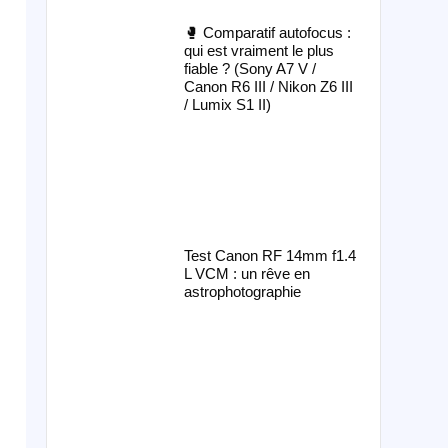
🥊 Comparatif autofocus :
qui est vraiment le plus
fiable ? (Sony A7 V /
Canon R6 III / Nikon Z6 III
/ Lumix S1 II)
Test Canon RF 14mm f1.4
L VCM : un rêve en
astrophotographie