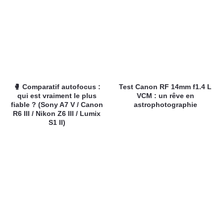
🥊 Comparatif autofocus :
Test Canon RF 14mm f1.4 L
qui est vraiment le plus
VCM : un rêve en
fiable ? (Sony A7 V / Canon
astrophotographie
R6 III / Nikon Z6 III / Lumix
S1 II)