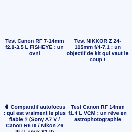
Test Canon RF 7-14mm
Test NIKKOR Z 24-
f2.8-3.5 L FISHEYE : un
105mm f/4-7.1 : un
ovni
objectif de kit qui vaut le
coup !
🥊 Comparatif autofocus
Test Canon RF 14mm
: qui est vraiment le plus
f1.4 L VCM : un rêve en
fiable ? (Sony A7 V /
astrophotographie
Canon R6 III / Nikon Z6
III / Lumix S1 II)