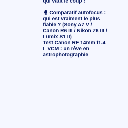
qui vaut le coup !
🥊 Comparatif autofocus :
qui est vraiment le plus
fiable ? (Sony A7 V /
Canon R6 III / Nikon Z6 III /
Lumix S1 II)
Test Canon RF 14mm f1.4
L VCM : un rêve en
astrophotographie