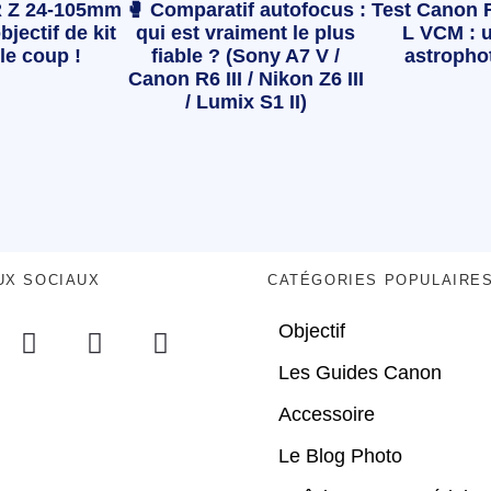
 Z 24-105mm
🥊 Comparatif autofocus :
Test Canon 
bjectif de kit
qui est vraiment le plus
L VCM : u
le coup !
fiable ? (Sony A7 V /
astropho
Canon R6 III / Nikon Z6 III
/ Lumix S1 II)
UX SOCIAUX
CATÉGORIES POPULAIRE
Objectif
Les Guides Canon
Accessoire
Le Blog Photo